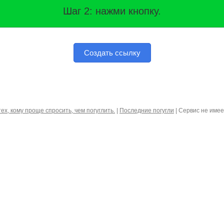
Шаг 2: нажми кнопку.
Создать ссылку
тех, кому проще спросить, чем погуглить.
|
Последние погугли
| Сервис не име