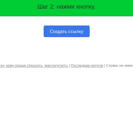
Шаг 2: нажми кнопку.
Создать ссылку
тех, кому проще спросить, чем погуглить.
|
Последние погугли
| Сервис не име