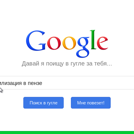
Давай я поищу в гугле за тебя...
Поиск в гугле
Мне повезет!