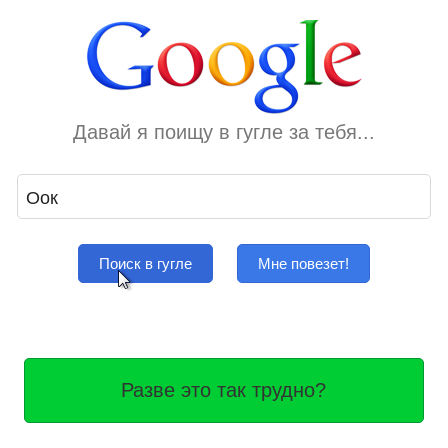
Давай я поищу в гугле за тебя...
Поиск в гугле
Мне повезет!
Разве это так трудно?