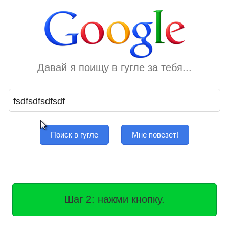
Давай я поищу в гугле за тебя...
Поиск в гугле
Мне повезет!
Шаг 2: нажми кнопку.