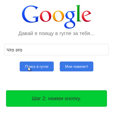
Давай я поищу в гугле за тебя...
Поиск в гугле
Мне повезет!
Шаг 2: нажми кнопку.