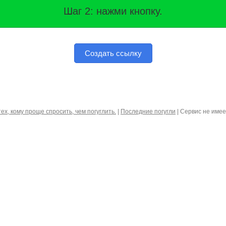
Шаг 2: нажми кнопку.
Создать ссылку
тех, кому проще спросить, чем погуглить.
|
Последние погугли
| Сервис не име