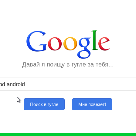
Давай я поищу в гугле за тебя...
Поиск в гугле
Мне повезет!