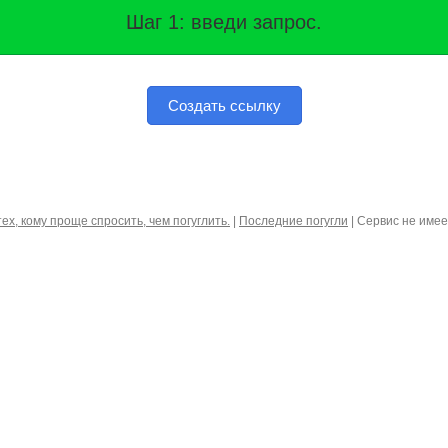
Шаг 1: введи запрос.
Создать ссылку
тех, кому проще спросить, чем погуглить.
|
Последние погугли
| Сервис не име