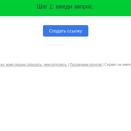
Шаг 1: введи запрос.
Создать ссылку
тех, кому проще спросить, чем погуглить.
|
Последние погугли
| Сервис не име