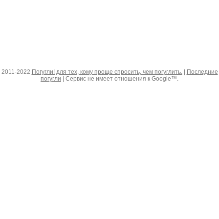
2011-2022
Погугли! для тех, кому проще спросить, чем погуглить.
|
Последние
погугли
| Сервис не имеет отношения к Google™.