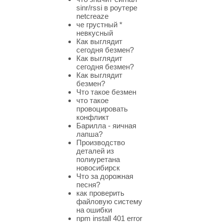
sinr/rssi в роутере
netcreaze
че грустный *
невкусный
Как выглядит
сегодня безмен?
Как выглядит
сегодня безмен?
Как выглядит
безмен?
Что такое безмен
что такое
провоцировать
конфликт
Барилла - яичная
лапша?
Производство
деталей из
полиуретана
новосибирск
Что за дорожная
песня?
как проверить
файловую систему
на ошибки
npm install 401 error