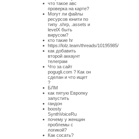
что такое авс
проверка на карте?
Могут ли файлы
ресурсов юнити по
типу .shrp, .assets и
levelX быть
вирусом?
кто такие hr
https://lolz.team/threads/10195985/
как добавить
второй аккаунт
телеграм
Что за сайт
pogugli.com ? Как он
сделан и что ищет
?
БЛМ
как пятую Европку
запустить
гандон
boosty
SynthVoiceRu
почему у женщин
проблемы с
логикой?
Как сосать?