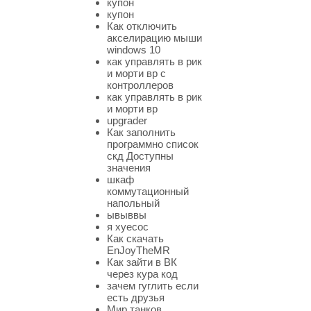
купон
купон
Как отключить
акселирацию мыши
windows 10
как управлять в рик
и морти вр с
контроллеров
как управлять в рик
и морти вр
upgrader
Как заполнить
программно список
скд Доступны
значения
шкаф
коммутационный
напольный
ывыввы
я хуесос
Как скачать
EnJoyTheMR
Как зайти в ВК
через кура код
зачем гуглить если
есть друзья
Мир танков