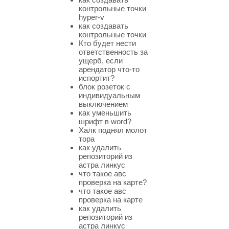
контрольные точки
hyper-v
как создавать
контрольные точки
Кто будет нести
ответственность за
ущерб, если
арендатор что-то
испортит?
блок розеток с
индивидуальным
выключением
как уменьшить
шрифт в word?
Халк поднял молот
тора
как удалить
репозиторий из
астра линкус
что такое авс
проверка на карте?
что такое авс
проверка на карте
как удалить
репозиторий из
астра линкус