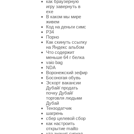
как браузерную
игру завернуть в
exe
В каком мы мире
живем
Код на деньги симс
Р34
Порно
Как скинуть ссылку
на Яндекс альбом
Что содержит
меньше 64 г белка
vaio bag
NDA
Воронежский зефир
Босоногая обувь
Эскорт вакансии
Дубай/ продать
почку Дубай/
торговля людьми
Дубай
Тензодатчик
шагрень
сбер целевой сбор
как настроить
открытие mailto
что значит сигнал