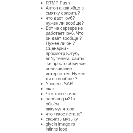
RTMP Push
Антон а как яйцо в
смятку сварить?
что дает ipv6?
нужен ли вообще?
Вот на сервере не
работает ipv6. Что
он даёт вообще ?
Нужен ли он ?
Сценарий -
просмотр Ютуб,
впN, телега, сайты.
Т.е просто обычное
пользование
интернетом. Нужен
ли он вообще ?
Уровень SAR
окак
Что такое тильт
samsung м31s
объём
аккумулятора
что такое петанк?
скачать музыку
glycin image rs
infinite loop