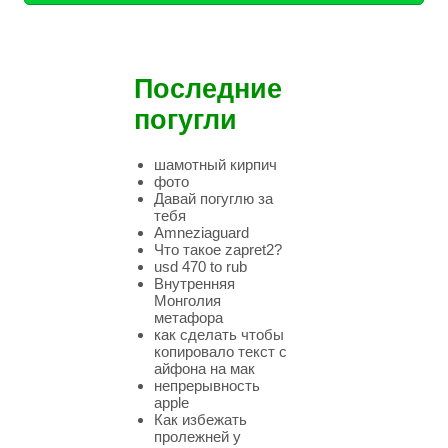
Последние
погугли
шамотный кирпич
фото
Давай погуглю за
тебя
Amneziaguard
Что такое zapret2?
usd 470 to rub
Внутренняя
Монголия
метафора
как сделать чтобы
копировало текст с
айфона на мак
непрерывность
apple
Как избежать
пролежней у