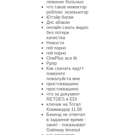
лежачих больных
что такое инжектор
роблокс экзекьютор
Ютэйр багаж
Днс абакан
онлайн сжать видео
без потери
качества
Новости
гей порно
гей порно
OnePlus ace 6t
Ррпр
Как скачать квдтт
помогите
пожалуйста мне
простоквашино
простоквашино
что за документ
RETDES в EDI
ключик на Тотал
Коммандер 11.58
Бекенд не ответил
в заданное время -
занят - показывает
Gateway timeout
как создавать